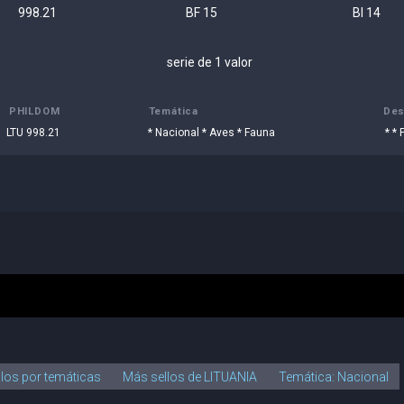
998.21
BF 15
Bl 14
serie de 1 valor
PHILDOM
Temática
Des
LTU 998.21
* Nacional * Aves * Fauna
* *
llos por temáticas
Más sellos de LITUANIA
Temática: Nacional