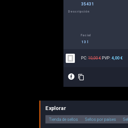
35431
Descripción
Facial
13 l
PC:
10,00 €
PVP:
4,00 €
E
content_copy
Explorar
Tienda de sellos
Sellos por países
Se