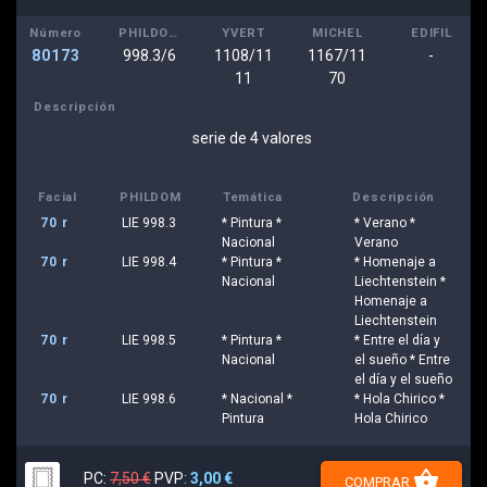
Número
PHILDOM
YVERT
MICHEL
EDIFIL
80173
998.3/6
1108/11
1167/11
-
11
70
Descripción
serie de 4 valores
Facial
PHILDOM
Temática
Descripción
70 r
LIE 998.3
* Pintura *
* Verano *
Nacional
Verano
70 r
LIE 998.4
* Pintura *
* Homenaje a
Nacional
Liechtenstein *
Homenaje a
Liechtenstein
70 r
LIE 998.5
* Pintura *
* Entre el día y
Nacional
el sueño * Entre
el día y el sueño
70 r
LIE 998.6
* Nacional *
* Hola Chirico *
Pintura
Hola Chirico
shopping_basket
PC:
7,50 €
PVP:
3,00 €
COMPRAR