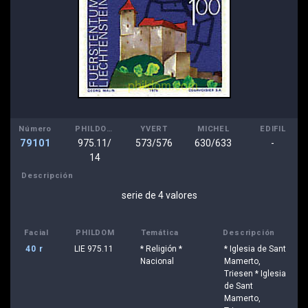
Número
PHILDOM
YVERT
MICHEL
EDIFIL
79101
975.11/
573/576
630/633
-
14
Descripción
serie de 4 valores
Facial
PHILDOM
Temática
Descripción
40 r
LIE 975.11
* Religión *
* Iglesia de Sant
Nacional
Mamerto,
Triesen * Iglesia
de Sant
Mamerto,