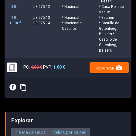
Triesen
50 r
LIE 975.12
* Nacional
* Casa Roja de
Vaduz
70 r
LIE 975.13
* Nacional
* Eschen
1.00 f
LIE 975.14
* Nacional *
* Castillo de
Castillos
Gutenberg,
Balzers *
Castillo de
Gutenberg,
Balzers
shopping_basket
PC:
4,00 €
PVP:
1,60 €
COMPRAR
E
content_copy
Explorar
Tienda de sellos
Sellos por países