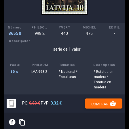
Número
PHILDOM
YVERT
MICHEL
EDIFIL
86550
998.2
440
475
-
Descripción
serie de 1 valor
Facial
PHILDOM
Temática
Descripción
10 s
LVA 998.2
* Nacional *
* Estatua en
Esculturas
madera *
Estatua en
madera
shopping_basket
PC:
0,80 €
PVP:
0,32 €
COMPRAR
E
content_copy