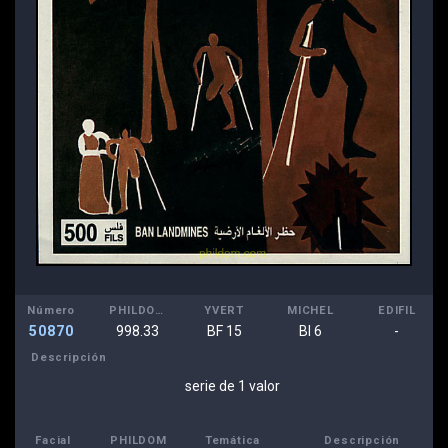
Número
PHILDOM
YVERT
MICHEL
EDIFIL
50870
998.33
BF 15
Bl 6
-
Descripción
serie de 1 valor
Facial
PHILDOM
Temática
Descripción