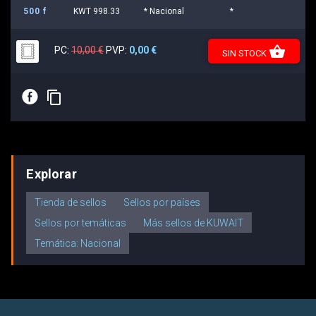
500 f
KWT 998.33
* Nacional
*
shopping_basket
PC:
10,00 €
PVP:
0,00 €
SIN STOCK
E
content_copy
Explorar
Tienda de sellos
Sellos por países
Sellos por temáticas
Más sellos de KUWAIT
Temática: Nacional