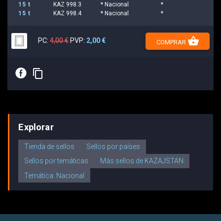
15 t
KAZ 998.3
* Nacional
*
15 t
KAZ 998.4
* Nacional
*
shopping_basket
PC:
4,00 €
PVP:
2,00 €
COMPRAR
E
content_copy
Explorar
Tienda de sellos
Sellos por países
Sellos por temáticas
Más sellos de KAZAJSTAN
Temática: Nacional