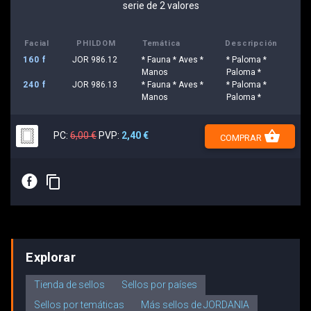
serie de 2 valores
Facial
PHILDOM
Temática
Descripción
160 f
JOR 986.12
* Fauna * Aves *
* Paloma *
Manos
Paloma *
240 f
JOR 986.13
* Fauna * Aves *
* Paloma *
Manos
Paloma *
shopping_basket
PC:
6,00 €
PVP:
2,40 €
COMPRAR
E
content_copy
Explorar
Tienda de sellos
Sellos por países
Sellos por temáticas
Más sellos de JORDANIA