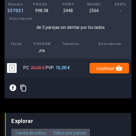
Número
PHILDOM
YVERT
MICHEL
EDIFIL
337021
998.38
2448
2566
-
Descripción
de 5 parejas sin dentar por los lados
Facial
PHILDOM
Temática
Descripción
JPN
shopping_basket
PC:
30,00 €
PVP:
15,00 €
COMPRAR
E
content_copy
Explorar
Tienda de sellos
Sellos por países