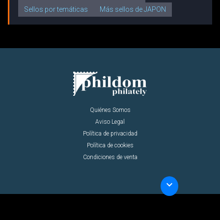
Sellos por temáticas
Más sellos de JAPON
Quiénes Somos
Aviso Legal
Política de privacidad
Política de cookies
Condiciones de venta
keyboard_arrow_down