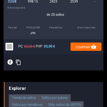
3268
998.15
2423
2539
-
Descripción
de 20 sellos
Facial
PHILDOM
Temática
Descripción
JPN
shopping_basket
PC:
60,00 €
PVP:
30,00 €
COMPRAR
E
content_copy
Explorar
Tienda de sellos
Sellos por países
Sellos por temáticas
Más sellos de JAPON