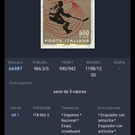
Número
PHILDOM
YVERT
MICHEL
EDIFIL
66987
966.3/5
940/942
1198/12
-
00
Descripción
serie de 3 valores
Facial
PHILDOM
Temática
Descripción
40 l
ITA 966.3
* Deportes *
* Esquiador con
Nacional *
antorcha *
Esquí,
Esquiador con
snowboard
antorcha *