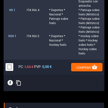
Esquiador con
antorcha
90 l
ITA 966.4
* Deportes *
* Patinaje sobre
Nacional *
hielo (Artístico)
Patinaje sobre
* Patinaje sobre
hielo
hielo (Artístico)
* Patinaje sobre
hielo (Artístico)
500 l
ITA 966.5
* Deportes *
* Hockey sobre
Nacional *
hielo * Hockey
Hockey hielo
sobre hielo *
Hockey sobre
hielo
shopping_basket
PC:
1,50 €
PVP:
0,00 €
COMPRAR
E
content_copy