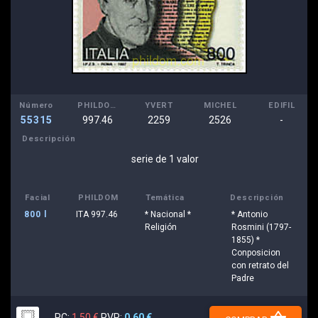
Número
PHILDOM
YVERT
MICHEL
EDIFIL
55315
997.46
2259
2526
-
Descripción
serie de 1 valor
Facial
PHILDOM
Temática
Descripción
800 l
ITA 997.46
* Nacional *
* Antonio
Religión
Rosmini (1797-
1855) *
Conposicion
con retrato del
Padre
PC:
1,50 €
PVP:
0,60 €