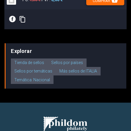
shopping_basket
COMPRAR
E
content_copy
Explorar
Tienda de sellos
Sellos por países
Sellos por temáticas
Más sellos de ITALIA
Temática: Nacional