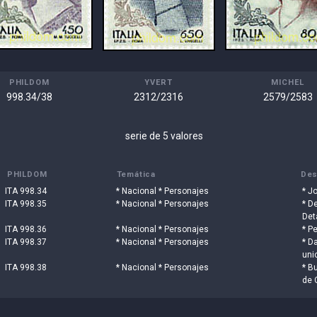
PHILDOM
YVERT
MICHEL
998.34/38
2312/2316
2579/2583
serie de 5 valores
PHILDOM
Temática
Des
ITA 998.34
* Nacional * Personajes
* J
ITA 998.35
* Nacional * Personajes
* D
Det
ITA 998.36
* Nacional * Personajes
* Pe
ITA 998.37
* Nacional * Personajes
* D
uni
ITA 998.38
* Nacional * Personajes
* B
de 