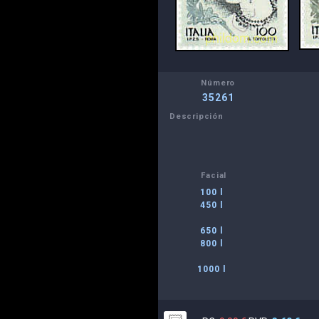
Número
35261
Descripción
Facial
100 l
450 l
650 l
800 l
1000 l