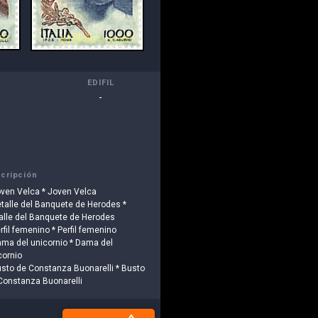
EDIFIL
-
cripción
oven Velca * Joven Velca
etalle del Banquete de Herodes *
alle del Banquete de Herodes
rfil femenino * Perfil femenino
ama del unicornio * Dama del
cornio
usto de Constanza Buonarelli * Busto
Constanza Buonarelli