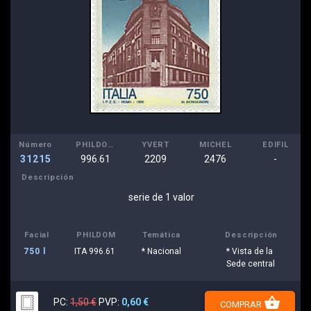
Número
PHILDOM
YVERT
MICHEL
EDIFIL
31215
996.61
2209
2476
-
Descripción
serie de 1 valor
Facial
PHILDOM
Temática
Descripción
750 l
ITA 996.61
* Nacional
* Vista de la
Sede central
shopping_basket
PC:
1,50 €
PVP:
0,60 €
COMPRAR