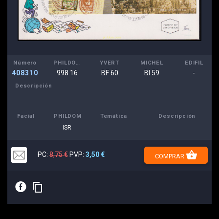
Número
PHILDOM
YVERT
MICHEL
EDIFIL
408310
998.16
BF 60
Bl 59
-
Descripción
Facial
PHILDOM
Temática
Descripción
ISR
shopping_basket
PC:
8,75 €
PVP:
3,50 €
COMPRAR
E
content_copy