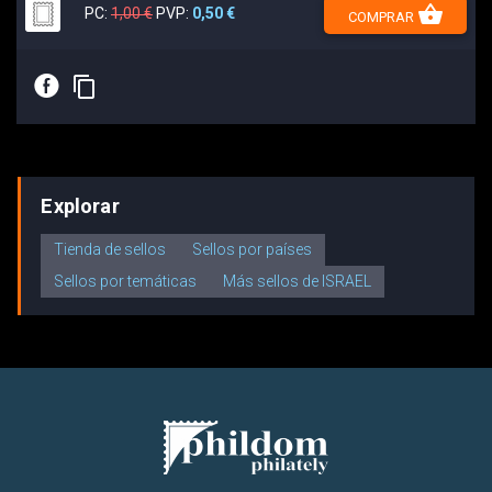
shopping_basket
PC:
1,00 €
PVP:
0,50 €
COMPRAR
E
content_copy
Explorar
Tienda de sellos
Sellos por países
Sellos por temáticas
Más sellos de ISRAEL