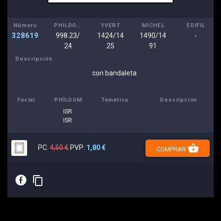
Número
PHILDOM
YVERT
MICHEL
EDIFIL
328619
998.23/
1424/14
1490/14
-
24
25
91
Descripción
con bandaleta
Facial
PHILDOM
Temática
Descripción
ISR
ISR
shopping_basket
PC:
4,50 €
PVP:
1,80 €
COMPRAR
E
content_copy