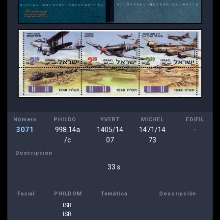
Número
PHILDOM
YVERT
MICHEL
EDIFIL
3071
998.14a
1405/14
1471/14
-
/c
07
73
Descripción
33 s
Facial
PHILDOM
Temática
Descripción
ISR
ISR