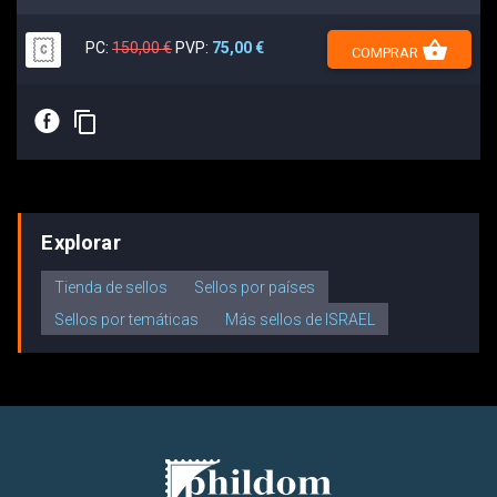
shopping_basket
PC:
150,00 €
PVP:
75,00 €
COMPRAR
E
content_copy
Explorar
Tienda de sellos
Sellos por países
Sellos por temáticas
Más sellos de ISRAEL