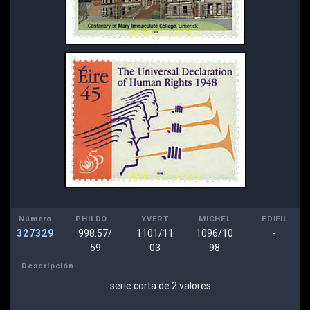
Número
PHILDOM
YVERT
MICHEL
EDIFIL
327329
998.57/
1101/11
1096/10
-
59
03
98
Descripción
serie corta de 2 valores