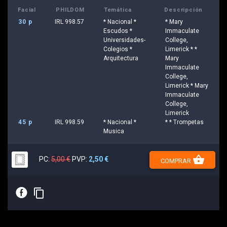
Facial
PHILDOM
Temática
Descripción
30 p
IRL 998.57
* Nacional *
* Mary
Escudos *
Immaculate
Universidades-
College,
Colegios *
Limerick * *
Arquitectura
Mary
Immaculate
College,
Limerick * Mary
Immaculate
College,
Limerick
45 p
IRL 998.59
* Nacional *
* * Trompetas
Musica
shopping_basket
PC:
5,00 €
PVP:
2,50 €
COMPRAR
E
content_copy