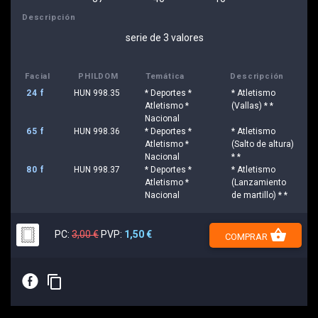
Descripción
serie de 3 valores
Facial
PHILDOM
Temática
Descripción
24 f
HUN 998.35
* Deportes *
* Atletismo
Atletismo *
(Vallas) * *
Nacional
65 f
HUN 998.36
* Deportes *
* Atletismo
Atletismo *
(Salto de altura)
Nacional
* *
80 f
HUN 998.37
* Deportes *
* Atletismo
Atletismo *
(Lanzamiento
Nacional
de martillo) * *
shopping_basket
PC:
3,00 €
PVP:
1,50 €
COMPRAR
E
content_copy