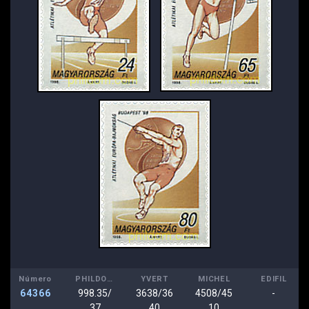
Número
PHILDOM
YVERT
MICHEL
EDIFIL
64366
998.35/
3638/36
4508/45
-
37
40
10