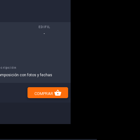
EDIFIL
-
cripción
omposición con fotos y fechas
shopping_basket
COMPRAR