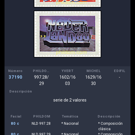
Número
PHILDOM
YVERT
MICHEL
EDIFIL
37190
997.28/
1602/16
1629/16
-
29
03
30
Descripción
serie de 2 valores
Facial
PHILDOM
Temática
Descripción
80 c
NLD 997.28
* Nacional
* Composición
clásica
80 c
NLD 997.29
* Nacional
* Composición