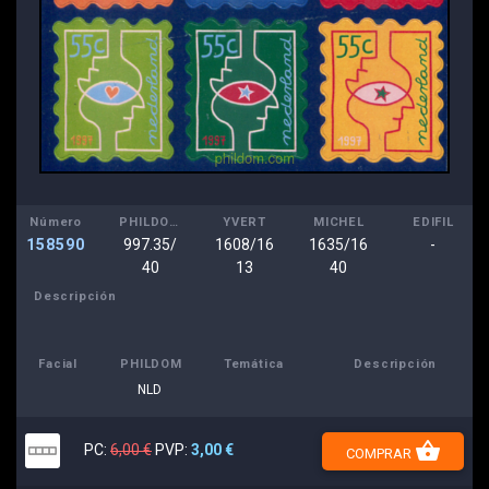
Número
PHILDOM
YVERT
MICHEL
EDIFIL
158590
997.35/
1608/16
1635/16
-
40
13
40
Descripción
Facial
PHILDOM
Temática
Descripción
NLD
shopping_basket
PC:
6,00 €
PVP:
3,00 €
COMPRAR