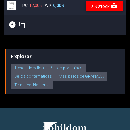
shopping_basket
PC:
12,00 €
PVP:
0,00 €
SIN STOCK
E
content_copy
Explorar
Tienda de sellos
Sellos por países
Sellos por temáticas
Más sellos de GRANADA
Temática: Nacional