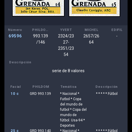
Número
PHILDOM
YVERT
MICHEL
EDIFIL
69596
993.139
2324/23
2657/26
-
/146
27-
64
2351/23
54
Descripción
serie de 8 valores
Facial
PHILDOM
Temática
Descripción
10 c
GRD 993.139
* Nacional *
* * * * * Fútbol
Futbol * Copa
del mundo de
futbol * Copa del
mundo de
fútbol. Usa-94 *
Deportes
25 c
GRD 993.140
* Nacional *
* * * * * Fútbol