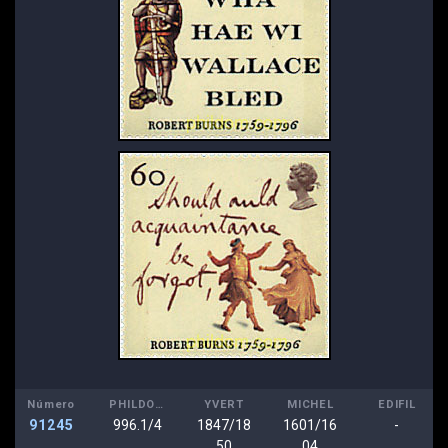
Número
PHILDOM
YVERT
MICHEL
EDIFIL
91245
996.1/4
1847/18
1601/16
-
50
04