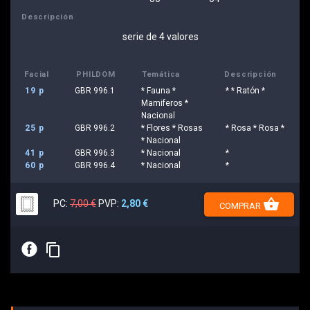
Descripción
serie de 4 valores
Facial
PHILDOM
Temática
Descripción
19 p
GBR 996.1
* Fauna *
* * Ratón *
Mamiferos *
Nacional
25 p
GBR 996.2
* Flores * Rosas
* Rosa * Rosa *
* Nacional
41 p
GBR 996.3
* Nacional
*
60 p
GBR 996.4
* Nacional
*
shopping_basket
PC:
7,00 €
PVP:
2,80 €
COMPRAR
E
content_copy