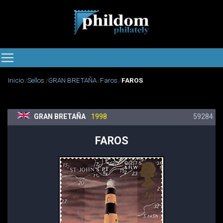
Inicio
Sellos
GRAN BRETAÑA
Faros
FAROS
GRAN BRETAÑA
1998
59284
FAROS