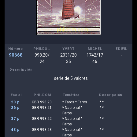
Número
PHILDOM
YVERT
MICHEL
EDIFIL
90668
998.20/
2031/20
1742/17
-
24
35
46
Descripción
serie de 5 valores
Facial
PHILDOM
Temática
Descripción
20 p
GBR 998.20
* Faros * Faros
* *
26 p
GBR 998.21
* Nacional *
* *
Faros
37 p
GBR 998.22
* Nacional *
* *
Faros
43 p
GBR 998.23
* Nacional *
* *
Faros