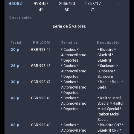
44082
998.45/
2056/20
1767/17
-
49
60
71
Descripción
serie de 5 valores
Facial
PHILDOM
Temática
Descripción
20 p
GBR 998.45
* Coches *
* Bluebird *
Automovilismo
Bluebird *
* Deportes
Bluebird
26 p
GBR 998.46
* Coches *
* Sunbeam *
Automovilismo
Sunbeam *
* Deportes
Sunbeam
30 p
GBR 998.47
* Coches *
* Bads * Bads *
Automovilismo
Bads
* Deportes
43 p
GBR 998.48
* Coches *
* Railton Mobil
Automovilismo
Special * Railton
* Deportes
Mobil Special *
Railton Mobil
Special
63 p
GBR 998.49
* Coches *
* Bluebird CN7 *
Automovilismo
Bluebird CN7 *