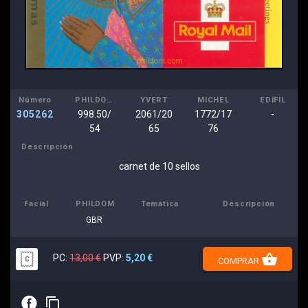
Número
PHILDOM
YVERT
MICHEL
EDIFIL
305262
998.50/
2061/20
1772/17
-
54
65
76
Descripción
carnet de 10 sellos
Facial
PHILDOM
Temática
Descripción
GBR
shopping_basket
PC:
13,00 €
PVP:
5,20 €
COMPRAR
E
content_copy