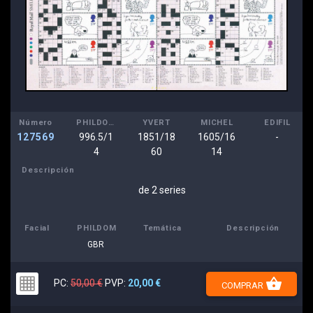
Número
PHILDOM
YVERT
MICHEL
EDIFIL
127569
996.5/1
1851/18
1605/16
-
4
60
14
Descripción
de 2 series
Facial
PHILDOM
Temática
Descripción
GBR
shopping_basket
PC:
50,00 €
PVP:
20,00 €
COMPRAR