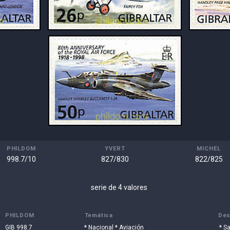
PHILDOM
YVERT
MICHEL
998.7/10
827/830
822/825
serie de 4 valores
PHILDOM
Temática
Des
GIB 998.7
* Nacional * Aviación
* S