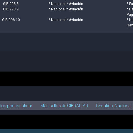
GIB 998.8
* Nacional * Aviación
* Fa
GIB 998.9
* Nacional * Aviación
* H
Pag
GIB 998.10
* Nacional * Aviación
* H
Haw
llos por temáticas
Más sellos de GIBRALTAR
Temática: Nacional