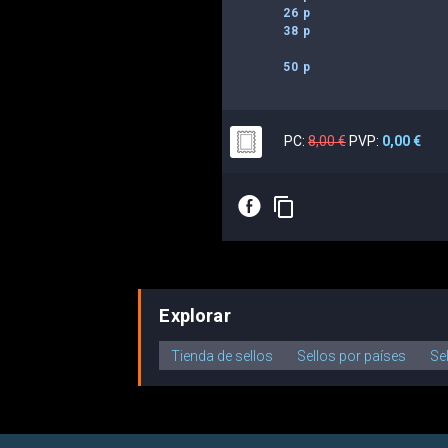
26 p
38 p
50 p
PC:
8,00 €
PVP:
0,00 €
E
content_copy
Explorar
Tienda de sellos
Sellos por países
Se