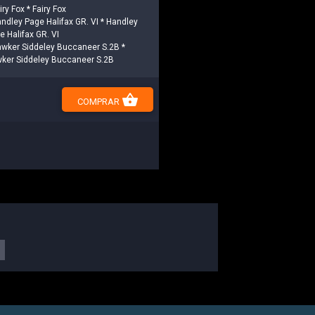
iry Fox * Fairy Fox
andley Page Halifax GR. VI * Handley
e Halifax GR. VI
awker Siddeley Buccaneer S.2B *
ker Siddeley Buccaneer S.2B
shopping_basket
COMPRAR