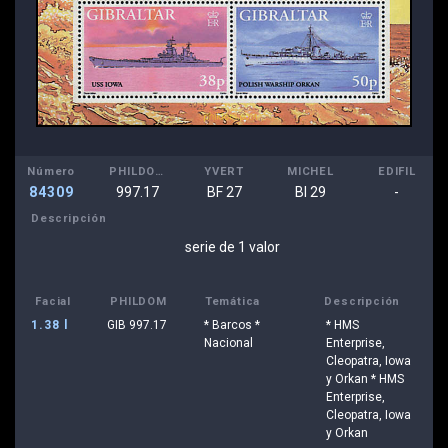
Número
PHILDOM
YVERT
MICHEL
EDIFIL
84309
997.17
BF 27
Bl 29
-
Descripción
serie de 1 valor
Facial
PHILDOM
Temática
Descripción
1.38 l
GIB 997.17
* Barcos *
* HMS
Nacional
Enterprise,
Cleopatra, Iowa
y Orkan * HMS
Enterprise,
Cleopatra, Iowa
y Orkan