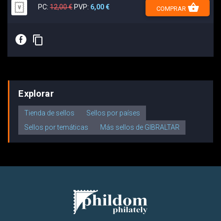
shopping_basket
PC:
12,00 €
PVP:
6,00 €
COMPRAR
E
content_copy
Explorar
Tienda de sellos
Sellos por países
Sellos por temáticas
Más sellos de GIBRALTAR