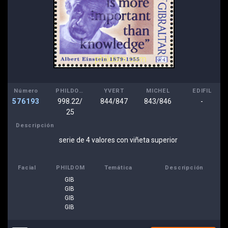
Número
PHILDOM
YVERT
MICHEL
EDIFIL
576193
998.22/
844/847
843/846
-
25
Descripción
serie de 4 valores con viñeta superior
Facial
PHILDOM
Temática
Descripción
GIB
GIB
GIB
GIB