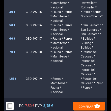
* Mamiferos *
Rottweiler *
Nacional
Rottweiler *
30 t
GEO 997.15
* Fauna * Perros
* Perro * Setter
* Mamiferos *
Gordon * Perro *
Nacional
50 t
GEO 997.16
* Fauna * Perros
* San Bernardo *
* Mamiferos *
San Bernardo *
Nacional
San Bernardo *
60 t
GEO 997.17
* Fauna * Perros
* Bulldog *
* Mamiferos *
Bulldog *
Nacional
Bulldog *
70 t
GEO 997.18
* Fauna * Perros
* Pastor del
* Mamiferos *
Caucaso *
Nacional
Pastor del
Caucaso *
Pastor del
Caucaso *
125 t
GEO 997.19
* Perros *
* Pastor del
Mamiferos *
Caucaso * Perro
Fauna *
* Perro *
Nacional
shopping_basket
PC:
7,50 €
PVP:
3,75 €
COMPRAR