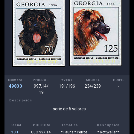
Número
PHILDOM
YVERT
MICHEL
EDIFIL
49830
997.14/
191/196
234/239
-
19
Descripción
serie de 6 valores
Facial
PHILDOM
Temática
Descripción
10 t
GEO 997.14
* Fauna * Perros
* Rottweiler *