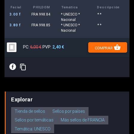
Facial
PHILDOM
Temática
Descripción
3.00 f
FRA 998.84
* UNESCO *
* *
Nacional
3.80 f
FRA 998.85
* UNESCO *
* *
Nacional
shopping_basket
PC:
6,00 €
PVP:
2,40 €
COMPRAR
E
content_copy
Explorar
Tienda de sellos
Sellos por países
Sellos por temáticas
Más sellos de FRANCIA
Temática: UNESCO