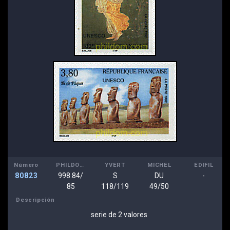
Número
PHILDOM
YVERT
MICHEL
EDIFIL
80823
998.84/
S
DU
-
85
118/119
49/50
Descripción
serie de 2 valores