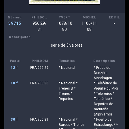
Número
PHILDOM
YVERT
MICHEL
EDIFIL
59715
956.29/
1078/10
1106/11
-
31
80
08
Descripción
serie de 3 valores
Facial
PHILDOM
Temática
Descripción
12 f
FRA 956.29
* Nacional
* Presa de
Donzère-
Mondragon
18 f
FRA 956.30
* Nacional *
* Teleférico de
Trenes B *
Aiguille du Midi
Trenes *
* Teleférico *
Deportes
Teleférico *
Deportes de
montaña
(Alpinismo)
30 f
FRA 956.31
* Nacional *
* Puerto de
Barcos * Trenes
Estrasburgo * *