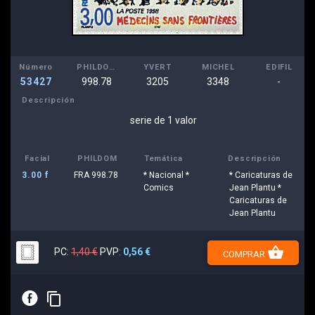
Número
PHILDOM
YVERT
MICHEL
EDIFIL
53427
998.78
3205
3348
-
Descripción
serie de 1 valor
Facial
PHILDOM
Temática
Descripción
3.00 f
FRA 998.78
* Nacional *
* Caricaturas de
Comics
Jean Plantu *
Caricaturas de
Jean Plantu
shopping_basket
PC:
1,40 €
PVP:
0,56 €
COMPRAR
E
content_copy