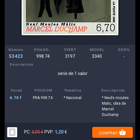
Número
PHILDOM
YVERT
MICHEL
EDIFIL
53423
998.74
3197
3340
-
Descripción
serie de 1 valor
Facial
PHILDOM
Temática
Descripción
6.70 f
FRA 998.74
* Nacional
* Neufs moules
Malic, obra de
Marcel
Duchamp
shopping_basket
PC:
3,00 €
PVP:
1,20 €
COMPRAR