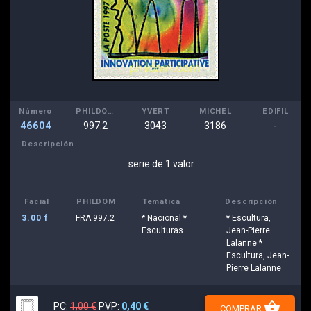
Número
PHILDOM
YVERT
MICHEL
EDIFIL
46604
997.2
3043
3186
-
Descripción
serie de 1 valor
Facial
PHILDOM
Temática
Descripción
3.00 f
FRA 997.2
* Nacional *
* Escultura,
Esculturas
Jean-Pierre
Lalanne *
Escultura, Jean-
Pierre Lalanne
shopping_basket
PC:
1,00 €
PVP:
0,40 €
COMPRAR