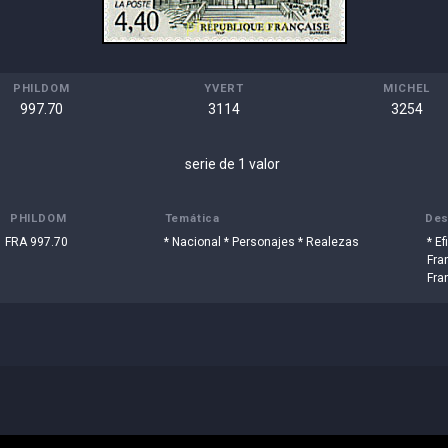
PHILDOM
YVERT
MICHEL
997.70
3114
3254
serie de 1 valor
PHILDOM
Temática
Des
FRA 997.70
* Nacional * Personajes * Realezas
* Ef
Fra
Fra