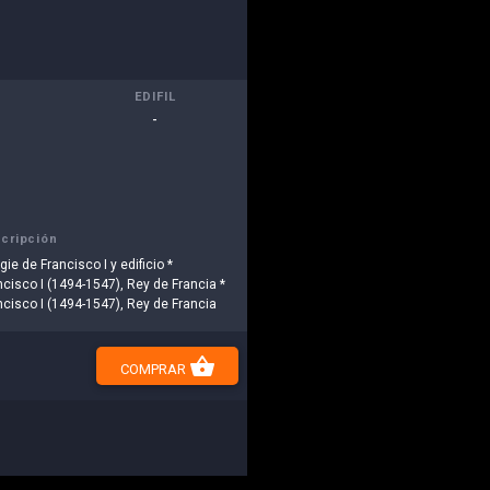
EDIFIL
-
cripción
igie de Francisco I y edificio *
ncisco I (1494-1547), Rey de Francia *
ncisco I (1494-1547), Rey de Francia
shopping_basket
COMPRAR