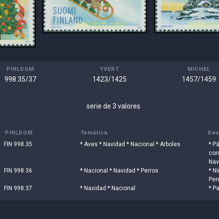
PHILDOM
YVERT
MICHEL
998.35/37
1423/1425
1457/1459
serie de 3 valores
PHILDOM
Temática
Des
FIN 998.35
* Aves * Navidad * Nacional * Arboles
* P
corr
Nav
FIN 998.36
* Nacional * Navidad * Perros
* Ni
Per
FIN 998.37
* Navidad * Nacional
* P