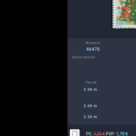
Número
46476
Descripción
Facial
2.00 m
3.00 m
3.20 m
PC:
4,25 €
PVP:
1,70 €