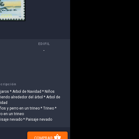
EDIFIL
-
cripción
ájaros * Arbol de Navidad * Niños
iendo alrededor del árbol * Arbol de
idad
ños y perro en un trineo * Trineo *
ro en un trineo
aisaje nevado * Paisaje nevado
shopping_basket
COMPRAR