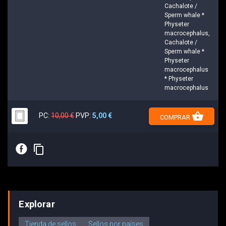
Cachalote /
Sperm whale *
Physeter
macrocephalus,
Cachalote /
Sperm whale *
Physeter
macrocephalus
* Physeter
macrocephalus
shopping_basket
PC:
10,00 €
PVP:
5,00 €
COMPRAR
E
content_copy
Explorar
Tienda de sellos
Sellos por países