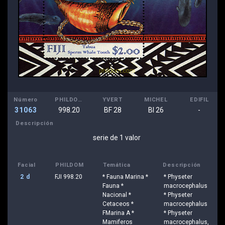
Número
PHILDOM
YVERT
MICHEL
EDIFIL
31063
998.20
BF 28
Bl 26
-
Descripción
serie de 1 valor
Facial
PHILDOM
Temática
Descripción
2 d
FJI 998.20
* Fauna Marina *
* Physeter
Fauna *
macrocephalus
Nacional *
* Physeter
Cetaceos *
macrocephalus
FMarina A *
* Physeter
Mamiferos
macrocephalus,