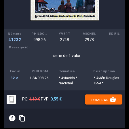
Número
PHILDOM
YVERT
MICHEL
EDIFIL
41232
998.26
2748
2978
-
Descripción
serie de 1 valor
Facial
PHILDOM
Temática
Descripción
32 c
USA 998.26
* Aviación *
* Avión Douglas
Nacional
C-54 *
shopping_basket
PC:
1,10 €
PVP:
0,55 €
COMPRAR
E
content_copy