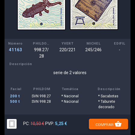
Número
PHILDOM
YVERT
MICHEL
EDIFIL
41163
998.27/
220/221
245/246
-
28
Descripción
serie de 2 valores
Facial
PHILDOM
Temática
Descripción
200 t
SVN 998.27
* Nacional
* Sacabotas
500 t
SVN 998.28
* Nacional
* Taburete
decorado
shopping_basket
PC:
10,50 €
PVP:
5,25 €
COMPRAR