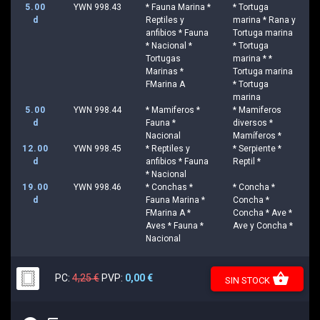
5.00
YWN 998.43
* Fauna Marina *
* Tortuga
d
Reptiles y
marina * Rana y
anfibios * Fauna
Tortuga marina
* Nacional *
* Tortuga
Tortugas
marina * *
Marinas *
Tortuga marina
FMarina A
* Tortuga
marina
5.00
YWN 998.44
* Mamiferos *
* Mamiferos
d
Fauna *
diversos *
Nacional
Mamíferos *
12.00
YWN 998.45
* Reptiles y
* Serpiente *
d
anfibios * Fauna
Reptil *
* Nacional
19.00
YWN 998.46
* Conchas *
* Concha *
d
Fauna Marina *
Concha *
FMarina A *
Concha * Ave *
Aves * Fauna *
Ave y Concha *
Nacional
shopping_basket
PC:
4,25 €
PVP:
0,00 €
SIN STOCK