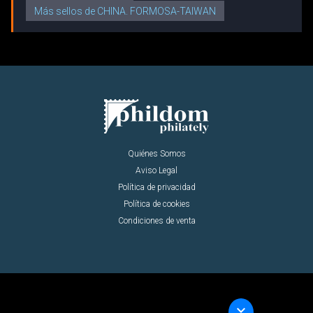
Más sellos de CHINA. FORMOSA-TAIWAN
Quiénes Somos
Aviso Legal
Política de privacidad
Política de cookies
Condiciones de venta
keyboard_arrow_down