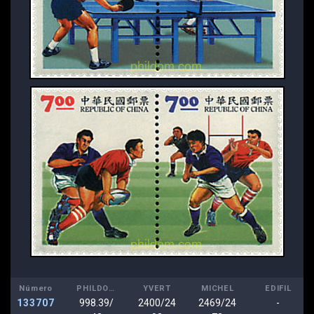
Número
PHILDOM
YVERT
MICHEL
EDIFIL
133707
998.39/
2400/24
2469/24
-