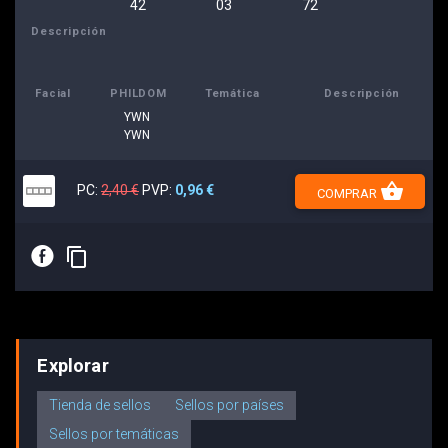
42
03
72
Descripción
Facial
PHILDOM
Temática
Descripción
YWN
YWN
shopping_basket
PC:
2,40 €
PVP:
0,96 €
COMPRAR
E
content_copy
Explorar
Tienda de sellos
Sellos por países
Sellos por temáticas