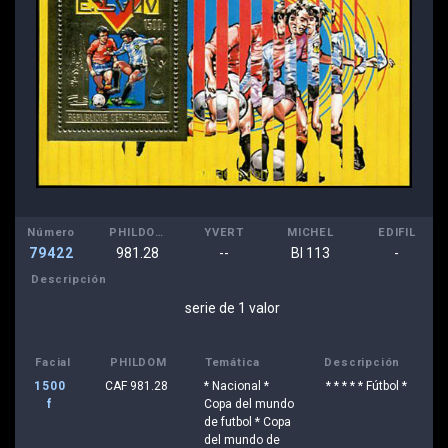
Número
PHILDOM
YVERT
MICHEL
EDIFIL
79422
981.28
--
Bl 113
-
Descripción
serie de 1 valor
Facial
PHILDOM
Temática
Descripción
1500
CAF 981.28
* Nacional *
* * * * * Fútbol *
f
Copa del mundo
de futbol * Copa
del mundo de