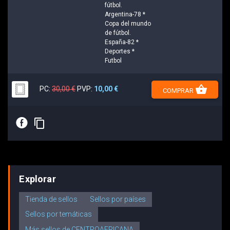
fútbol.
Argentina-78 *
Copa del mundo
de fútbol.
España-82 *
Deportes *
Futbol
shopping_basket
PC:
30,00 €
PVP:
10,00 €
COMPRAR
E
content_copy
Explorar
Tienda de sellos
Sellos por países
Sellos por temáticas
Más sellos de CENTROAFRICANA