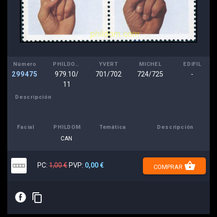
Número
PHILDOM
YVERT
MICHEL
EDIFIL
299475
979.10/
701/702
724/725
-
11
Descripción
Facial
PHILDOM
Temática
Descripción
CAN
shopping_basket
PC:
1,00 €
PVP:
0,00 €
COMPRAR
E
content_copy