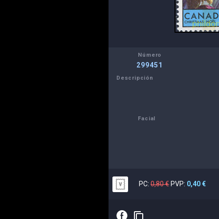
Número
299451
Descripción
Facial
PC:
0,80 €
PVP:
0,40 €
E
content_copy