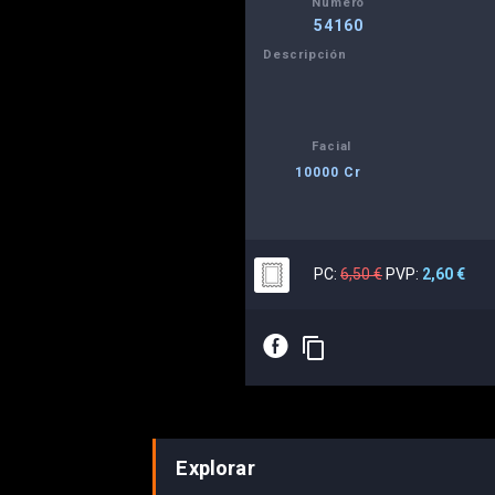
Número
54160
Descripción
Facial
10000 Cr
PC:
6,50 €
PVP:
2,60 €
E
content_copy
Explorar