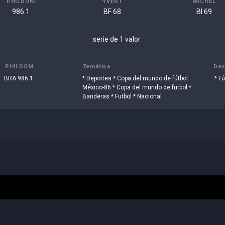
PHILDOM
YVERT
MICHEL
986.1
BF 68
Bl 69
serie de 1 valor
PHILDOM
Temática
Des
BRA 986.1
* Deportes * Copa del mundo de fútbol.
* Fú
México-86 * Copa del mundo de futbol *
Banderas * Futbol * Nacional