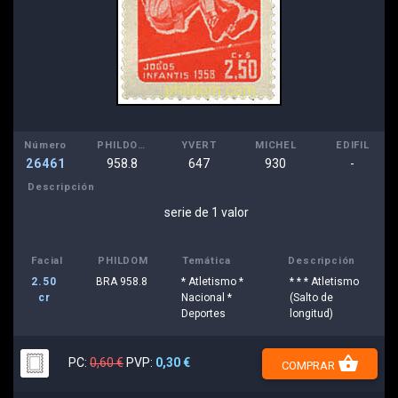
Número
PHILDOM
YVERT
MICHEL
EDIFIL
26461
958.8
647
930
-
Descripción
serie de 1 valor
Facial
PHILDOM
Temática
Descripción
2.50
BRA 958.8
* Atletismo *
* * * Atletismo
cr
Nacional *
(Salto de
Deportes
longitud)
shopping_basket
PC:
0,60 €
PVP:
0,30 €
COMPRAR