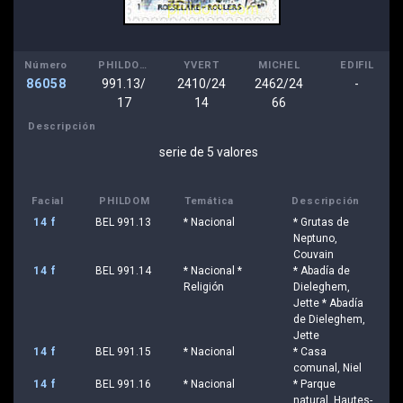
Número
PHILDOM
YVERT
MICHEL
EDIFIL
86058
991.13/
2410/24
2462/24
-
17
14
66
Descripción
serie de 5 valores
Facial
PHILDOM
Temática
Descripción
14 f
BEL 991.13
* Nacional
* Grutas de
Neptuno,
Couvain
14 f
BEL 991.14
* Nacional *
* Abadía de
Religión
Dieleghem,
Jette * Abadía
de Dieleghem,
Jette
14 f
BEL 991.15
* Nacional
* Casa
comunal, Niel
14 f
BEL 991.16
* Nacional
* Parque
natural, Hautes-